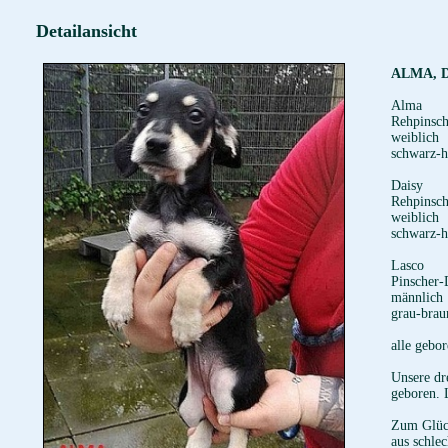
Detailansicht
ALMA, 
Alma
Rehpinsc
weiblich
schwarz-h
Daisy
Rehpinsch
weiblich
schwarz-h
Lasco
Pinscher-
männlich
grau-brau
alle gebo
Unsere dr
geboren. L
Zum Glück
aus schle