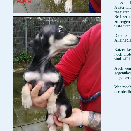
mussten s
Außerhalb
reagieren 
Besitzer 
zu zeigen
wäre wüns
Die drei 
Alleinebl
Katzen ke
noch prob
sind wil
Auch wenn
gegenübert
mega vers
Wer möcht
der niedl