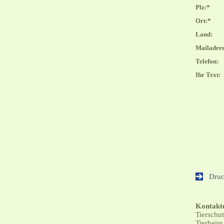
Plz:*
Ort:*
Land:
Mailadres
Telefon:
Ihr Text:
Drucka
Kontakt
Tierschu
Tierheim