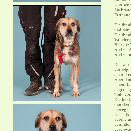
Immer noc
Kühlschr
Sie brau
Ersthund 
Die ihr a
und min
Die ihr 
Wunder p
Hier die
Andrea Sa
Andrea u
…………
Das war 
vorbeige
alten Pfe
Aber dan
einen Ra
abgemage
Tode ver
Die beid
dunklen 
bewegte,
Deshalb 
Sabine u
vermittel
geschwäc