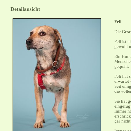
Detailansicht
Feli
Die Ges
Feli ist
gewollt 
Ein Hund
Menschen
gequält.
Feli hat 
erwartet
Seit ein
die volle
Sie hat g
eingefügt
Immer no
erschrick
gar nicht