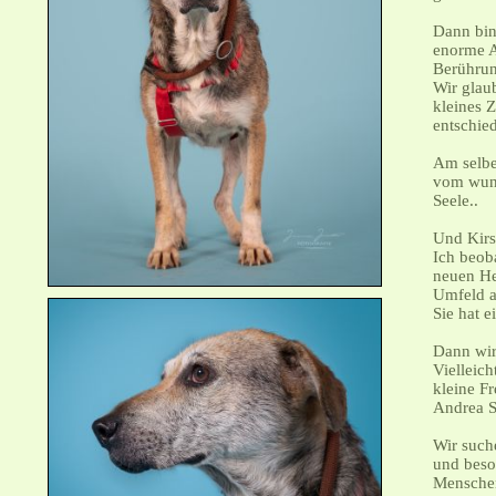
Dann bin 
enorme A
Berühru
Wir glau
kleines Z
entschie
Am selbe
vom wund
Seele..
Und Kirst
Ich beoba
neuen He
Umfeld a
Sie hat 
Dann wir
Vielleich
kleine F
Andrea S
Wir such
und beso
Menschen