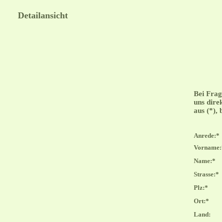
Detailansicht
Bei Frag
uns direk
aus (*),
Anrede:*
Vorname:
Name:*
Strasse:*
Plz:*
Ort:*
Land: